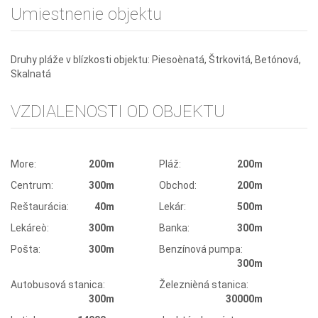
Umiestnenie objektu
Druhy pláže v blízkosti objektu: Piesoènatá, Štrkovitá, Betónová,
Skalnatá
VZDIALENOSTI OD OBJEKTU
More:
200m
Pláž:
200m
Centrum:
300m
Obchod:
200m
Reštaurácia:
40m
Lekár:
500m
Lekáreò:
300m
Banka:
300m
Pošta:
300m
Benzínová pumpa:
300m
Autobusová stanica:
Železnièná stanica:
300m
30000m