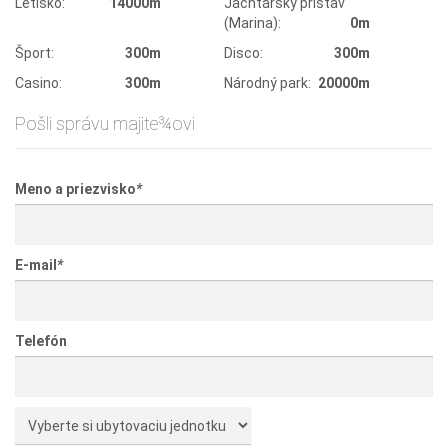
Letisko:
14000m
Jachtársky prístav
(Marina):
0m
Šport:
300m
Disco:
300m
Casino:
300m
Národný park:
20000m
Pošli správu majite¾ovi
Meno a priezvisko
*
E-mail
*
Telefón