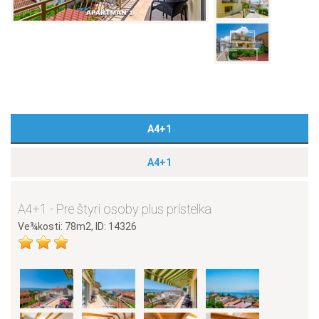
A4+1
A4+1
A4+1 - Pre štyri osoby plus prístelka
Ve¾kosti: 78m2, ID: 14326