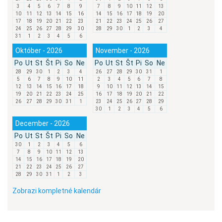
3
4
5
6
7
8
9
7
8
9
10
11
12
13
10
11
12
13
14
15
16
14
15
16
17
18
19
20
17
18
19
20
21
22
23
21
22
23
24
25
26
27
24
25
26
27
28
29
30
28
29
30
1
2
3
4
31
1
2
3
4
5
6
Október - 2026
November - 2026
Po
Ut
St
Št
Pi
So
Ne
Po
Ut
St
Št
Pi
So
Ne
28
29
30
1
2
3
4
26
27
28
29
30
31
1
5
6
7
8
9
10
11
2
3
4
5
6
7
8
12
13
14
15
16
17
18
9
10
11
12
13
14
15
19
20
21
22
23
24
25
16
17
18
19
20
21
22
26
27
28
29
30
31
1
23
24
25
26
27
28
29
30
1
2
3
4
5
6
December - 2026
Po
Ut
St
Št
Pi
So
Ne
30
1
2
3
4
5
6
7
8
9
10
11
12
13
14
15
16
17
18
19
20
21
22
23
24
25
26
27
28
29
30
31
1
2
3
Zobrazi kompletné kalendár