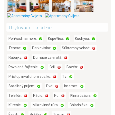
Ubytovacie zariadenie
Poh¾ad na more:
Kúpe¾òa:
Kuchyòa:
Terasa:
Parkovisko:
Súkromný vchod:
Raòajky:
Domáce zvieratá:
Povolené fajèenie:
Gril:
Bazén:
Prístup invalidnom vozíku:
Tv:
Satelitný príjem:
Dvd:
Internet:
Telefón:
Rádio:
Pc:
Klimatizácia:
Kúrenie:
Mikrovlnná rúra:
Chladnièka:
Èajník:
Práèka:
Trezor: