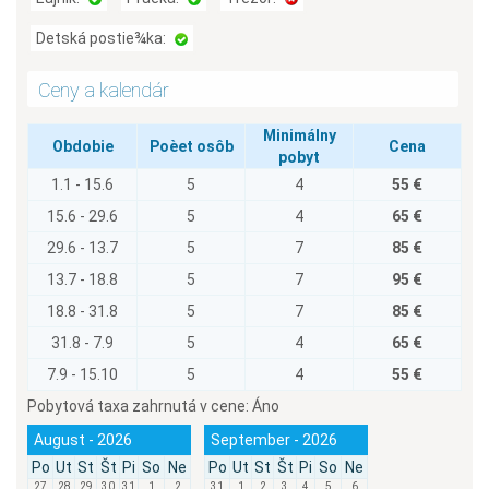
Detská postie¾ka:
Ceny a kalendár
Minimálny
Obdobie
Poèet osôb
Cena
pobyt
1.1 - 15.6
5
4
55 €
15.6 - 29.6
5
4
65 €
29.6 - 13.7
5
7
85 €
13.7 - 18.8
5
7
95 €
18.8 - 31.8
5
7
85 €
31.8 - 7.9
5
4
65 €
7.9 - 15.10
5
4
55 €
Pobytová taxa zahrnutá v cene:
Áno
August - 2026
September - 2026
Po
Ut
St
Št
Pi
So
Ne
Po
Ut
St
Št
Pi
So
Ne
27
28
29
30
31
1
2
31
1
2
3
4
5
6