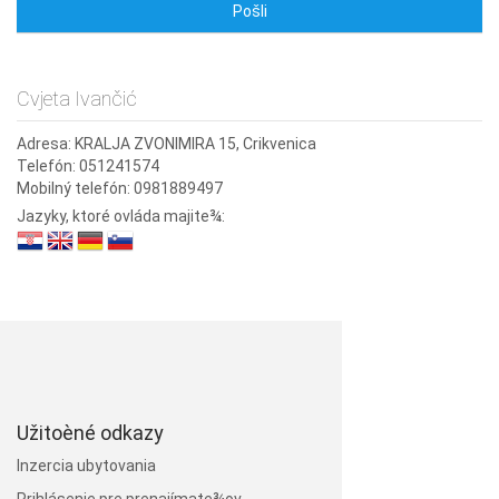
Cvjeta Ivančić
Adresa:
KRALJA ZVONIMIRA 15, Crikvenica
Telefón:
051241574
Mobilný telefón:
0981889497
Jazyky, ktoré ovláda majite¾:
Užitoèné odkazy
Inzercia ubytovania