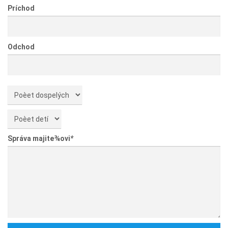
Príchod
Odchod
Správa majite¾ovi
*