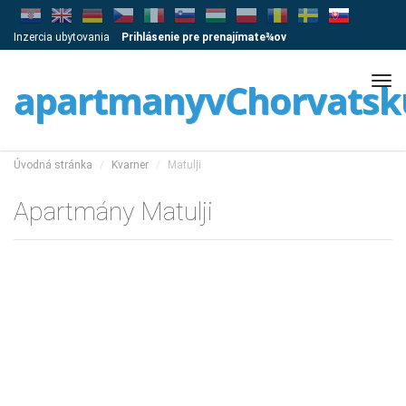
Inzercia ubytovania
Prihlásenie pre prenajímate¾ov
Tog
apartmanyvChorvatsk
navi
Úvodná stránka
Kvarner
Matulji
Apartmány Matulji