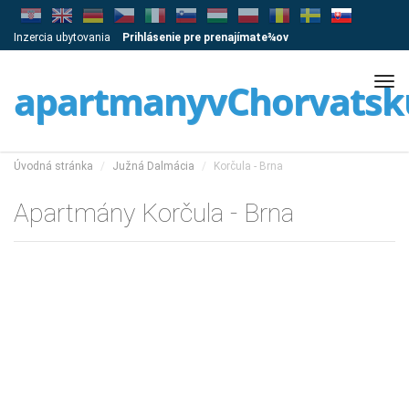
Inzercia ubytovania
Prihlásenie pre prenajímate¾ov
Tog
apartmanyvChorvatsk
navi
Úvodná stránka
Južná Dalmácia
Korčula - Brna
Apartmány Korčula - Brna