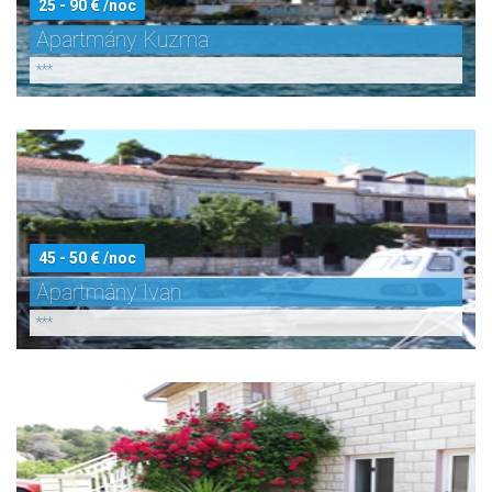
25 - 90 € /noc
Apartmány Kuzma
***
45 - 50 € /noc
Apartmány Ivan
***