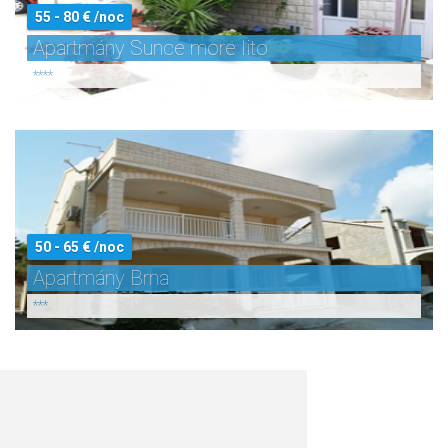
55 - 80 € /noc
Apartmány Sunce more lito
****
50 - 65 € /noc
Apartmány Brna
***