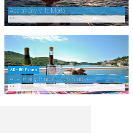
Apartmány Villa Maria
****
50 - 80 € /noc
Apartmány Blue i Green Studio
***