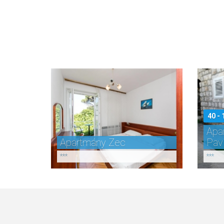
40 - 
Apa
Apartmány Zec
Pav
***
***