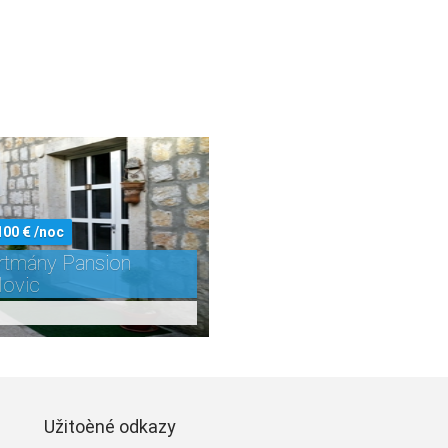
100 € /noc
rtmány Pansion
lovic
Užitoèné odkazy