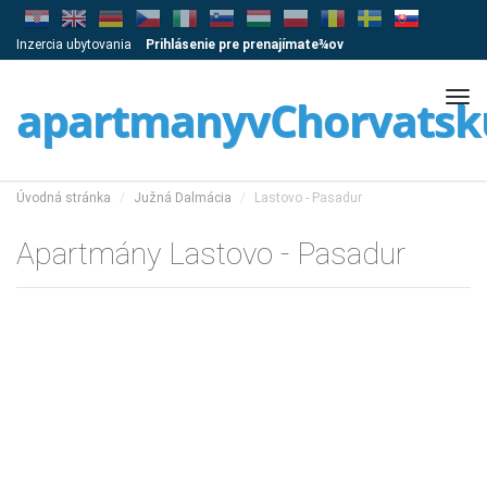
Inzercia ubytovania
Prihlásenie pre prenajímate¾ov
Tog
apartmanyvChorvatsk
navi
Úvodná stránka
Južná Dalmácia
Lastovo - Pasadur
Apartmány Lastovo - Pasadur