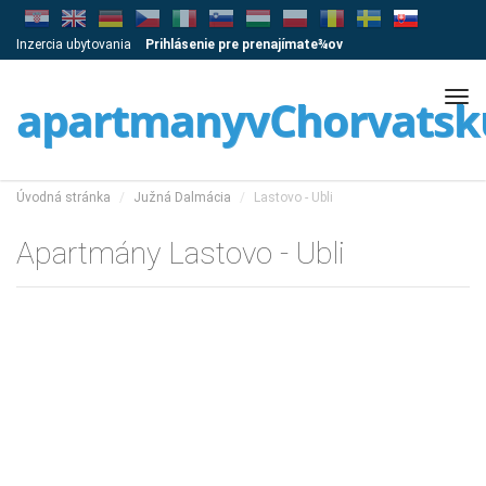
Inzercia ubytovania
Prihlásenie pre prenajímate¾ov
Tog
apartmanyvChorvatsk
navi
Úvodná stránka
Južná Dalmácia
Lastovo - Ubli
Apartmány Lastovo - Ubli