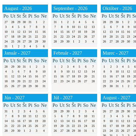
August - 2026
September - 2026
Október - 2026
Po
Ut
St
Št
Pi
So
Ne
Po
Ut
St
Št
Pi
So
Ne
Po
Ut
St
Št
Pi
S
27
28
29
30
31
1
2
31
1
2
3
4
5
6
28
29
30
1
2
3
3
4
5
6
7
8
9
7
8
9
10
11
12
13
5
6
7
8
9
1
10
11
12
13
14
15
16
14
15
16
17
18
19
20
12
13
14
15
16
1
17
18
19
20
21
22
23
21
22
23
24
25
26
27
19
20
21
22
23
2
24
25
26
27
28
29
30
28
29
30
1
2
3
4
26
27
28
29
30
3
31
1
2
3
4
5
6
Január - 2027
Február - 2027
Marec - 2027
Po
Ut
St
Št
Pi
So
Ne
Po
Ut
St
Št
Pi
So
Ne
Po
Ut
St
Št
Pi
S
28
29
30
31
1
2
3
1
2
3
4
5
6
7
1
2
3
4
5
6
4
5
6
7
8
9
10
8
9
10
11
12
13
14
8
9
10
11
12
1
11
12
13
14
15
16
17
15
16
17
18
19
20
21
15
16
17
18
19
2
18
19
20
21
22
23
24
22
23
24
25
26
27
28
22
23
24
25
26
2
25
26
27
28
29
30
31
29
30
31
1
2
3
Jún - 2027
Júl - 2027
August - 2027
Po
Ut
St
Št
Pi
So
Ne
Po
Ut
St
Št
Pi
So
Ne
Po
Ut
St
Št
Pi
S
31
1
2
3
4
5
6
28
29
30
1
2
3
4
26
27
28
29
30
3
7
8
9
10
11
12
13
5
6
7
8
9
10
11
2
3
4
5
6
7
14
15
16
17
18
19
20
12
13
14
15
16
17
18
9
10
11
12
13
1
21
22
23
24
25
26
27
19
20
21
22
23
24
25
16
17
18
19
20
2
28
29
30
1
2
3
4
26
27
28
29
30
31
1
23
24
25
26
27
2
30
31
1
2
3
4