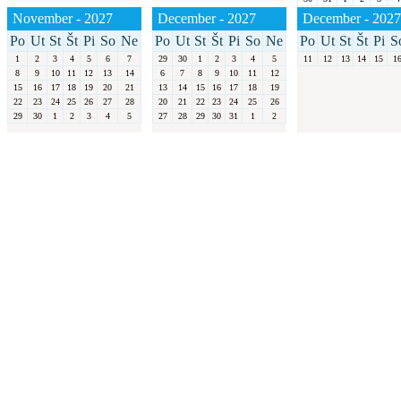
November - 2027
December - 2027
December - 2027
Po
Ut
St
Št
Pi
So
Ne
Po
Ut
St
Št
Pi
So
Ne
Po
Ut
St
Št
Pi
S
1
2
3
4
5
6
7
29
30
1
2
3
4
5
11
12
13
14
15
1
8
9
10
11
12
13
14
6
7
8
9
10
11
12
15
16
17
18
19
20
21
13
14
15
16
17
18
19
22
23
24
25
26
27
28
20
21
22
23
24
25
26
29
30
1
2
3
4
5
27
28
29
30
31
1
2