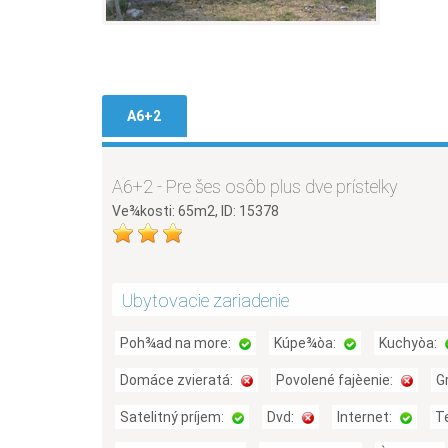
A6+2
A6+2 - Pre šes osôb plus dve prístelky
Ve¾kosti: 65m2, ID: 15378
Ubytovacie zariadenie
Poh¾ad na more:
Kúpe¾òa:
Kuchyòa:
Domáce zvieratá:
Povolené fajèenie:
Gr
Satelitný príjem:
Dvd:
Internet:
T