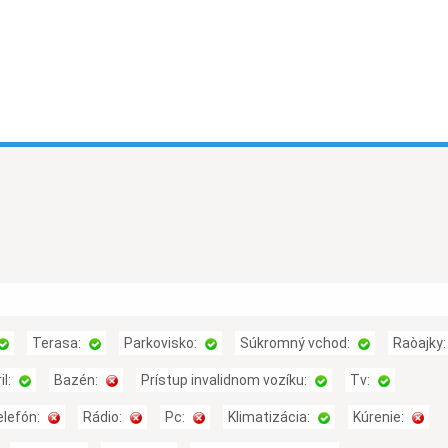
Terasa:
Parkovisko:
Súkromný vchod:
Raòajky
il:
Bazén:
Prístup invalidnom vozíku:
Tv:
elefón:
Rádio:
Pc:
Klimatizácia:
Kúrenie: