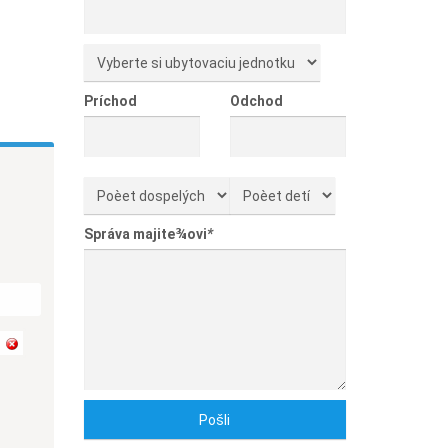
Príchod
Odchod
Správa majite¾ovi
*
: