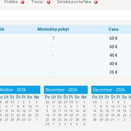
Práèka:
Trezor:
Detská postie¾ka:
ôb
Minimálny pobyt
Cena
7
60 €
-
60 €
-
40 €
-
40 €
-
35 €
Október - 2026
November - 2026
December - 2026
o
Ut
St
Št
Pi
So
Ne
Po
Ut
St
Št
Pi
So
Ne
Po
Ut
St
Št
Pi
So
8
29
30
1
2
3
4
26
27
28
29
30
31
1
30
1
2
3
4
5
5
6
7
8
9
10
11
2
3
4
5
6
7
8
7
8
9
10
11
12
2
13
14
15
16
17
18
9
10
11
12
13
14
15
14
15
16
17
18
19
9
20
21
22
23
24
25
16
17
18
19
20
21
22
21
22
23
24
25
26
6
27
28
29
30
31
1
23
24
25
26
27
28
29
28
29
30
31
1
2
30
1
2
3
4
5
6