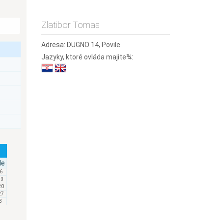
Zlatibor Tomas
Adresa:
DUGNO 14, Povile
Jazyky, ktoré ovláda majite¾:
Ne
6
13
20
27
3