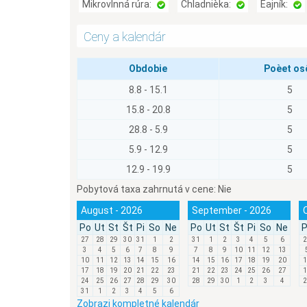
Mikrovlnná rúra:
Chladnièka:
Èajník:
Ceny a kalendár
Obdobie
Poèet os
8.8 - 15.1
5
15.8 - 20.8
5
28.8 - 5.9
5
5.9 - 12.9
5
12.9 - 19.9
5
Pobytová taxa zahrnutá v cene:
Nie
August - 2026
September - 2026
Po
Ut
St
Št
Pi
So
Ne
Po
Ut
St
Št
Pi
So
Ne
P
27
28
29
30
31
1
2
31
1
2
3
4
5
6
2
3
4
5
6
7
8
9
7
8
9
10
11
12
13
10
11
12
13
14
15
16
14
15
16
17
18
19
20
1
17
18
19
20
21
22
23
21
22
23
24
25
26
27
1
24
25
26
27
28
29
30
28
29
30
1
2
3
4
2
31
1
2
3
4
5
6
Zobrazi kompletné kalendár