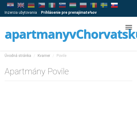
Inzercia ubytovania
Prihlásenie pre prenajímate¾ov
Tog
apartmanyvChorvatsk
navi
Úvodná stránka
Kvarner
Povile
Apartmány Povile