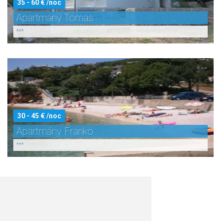
35 - 60 € /noc
Apartmány Tomas
***
30 - 45 € /noc
Apartmány Franko
***